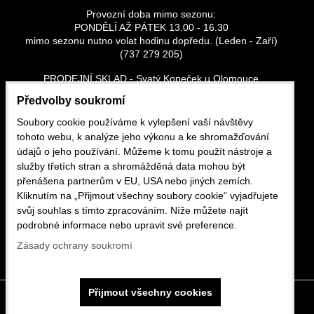
Provozní doba mimo sezonu:
PONDĚLÍ AŽ PÁTEK 13.00 - 16.30
mimo sezonu nutno volat hodinu dopředu. (Leden - Zaří)
(737 279 205)
PRODEJNÍ SKLAD - Svatý Kopeček u Olomouce
Vše skladem
Předvolby soukromí
Po - Pá: 13:00 - 16:30
So - Ne: dle tel. domluvy - (737 279 205)
Soubory cookie používáme k vylepšení vaší návštěvy
tohoto webu, k analýze jeho výkonu a ke shromažďování
CHILI ROSES.CZ, s.r.o. (Dříve Petr Růžička)
údajů o jeho používání. Můžeme k tomu použít nástroje a
Sadové náměstí 29/19
služby třetích stran a shromážděná data mohou být
Olomouc, Svatý kopeček
přenášena partnerům v EU, USA nebo jiných zemích.
tel.: 737 279 205 e-mail: pyro-ruzicka@seznam.cz
Kliknutím na „Přijmout všechny soubory cookie“ vyjadřujete
svůj souhlas s tímto zpracováním. Níže můžete najít
podrobné informace nebo upravit své preference.
Zásady ochrany soukromí
Přijmout všechny cookies
Předvolby soukromí
Zásady ochrany soukromí