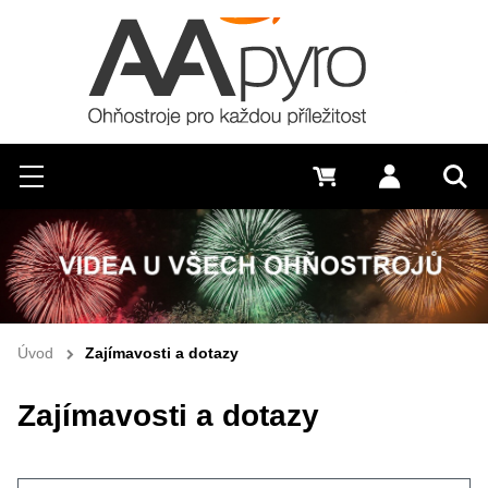
Hledat
Menu
0 Kč
Přihlásit s
Vyh
Úvod
Zajímavosti a dotazy
Zajímavosti a dotazy