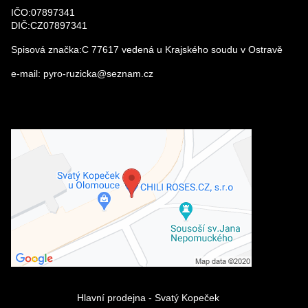
IČO:07897341
DIČ:CZ07897341
Spisová značka:C 77617 vedená u Krajského soudu v Ostravě
e-mail: pyro-ruzicka@seznam.cz
Externí obsah je blokován Volbami
soukromí
Přejete si načíst externí obsah?
Povolit a zapamatovat - souhlas s
druhem cookie: Funkční
Hlavní prodejna - Svatý Kopeček