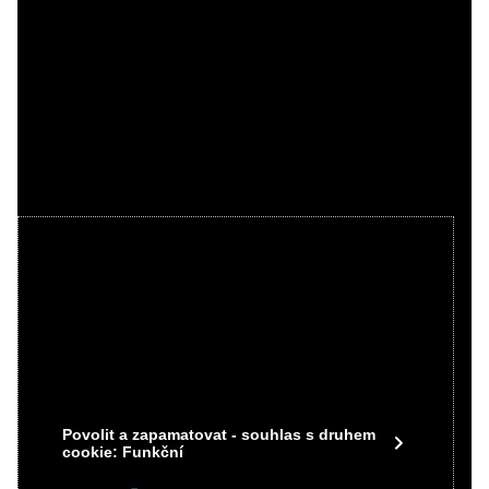
Videa Youtube jsou blokovány Volbami
soukromí
Přejete si načíst Youtube video?
Povolit jednou
Povolit a zapamatovat - souhlas s druhem
cookie: Funkční