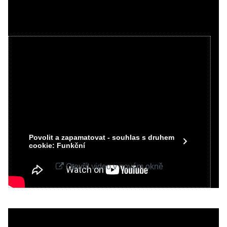
Videa Youtube jsou blokovány Volbami
soukromí
Přejete si načíst Youtube video?
Povolit jednou
Povolit a zapamatovat - souhlas s druhem
cookie: Funkční
Otevřít video v novém okně