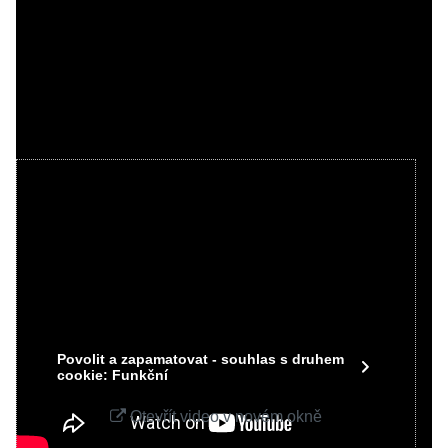
Videa Youtube jsou blokovány Volbami
soukromí
Přejete si načíst Youtube video?
Povolit jednou
Povolit a zapamatovat - souhlas s druhem
cookie: Funkční
Otevřít video v novém okně