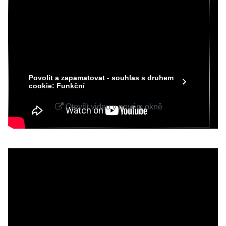
soukromí
Přejete si načíst Youtube video?
Povolit jednou
Povolit a zapamatovat - souhlas s druhem
cookie: Funkční
Otevřít video v novém okně