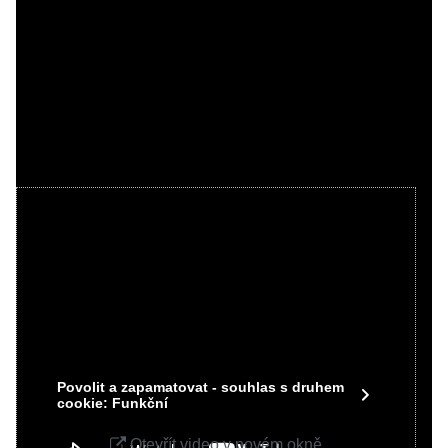
Videa Youtube jsou blokovány Volbami
soukromí
Přejete si načíst Youtube video?
Povolit jednou
Povolit a zapamatovat - souhlas s druhem
cookie: Funkční
Otevřít video v novém okně