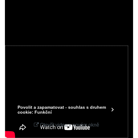
Videa Youtube jsou blokovány Volbami
soukromí
Přejete si načíst Youtube video?
Povolit jednou
Povolit a zapamatovat - souhlas s druhem
cookie: Funkční
Otevřít video v novém okně