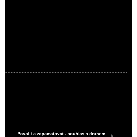
Videa Youtube jsou blokovány Volbami
soukromí
Přejete si načíst Youtube video?
Povolit jednou
Povolit a zapamatovat - souhlas s druhem