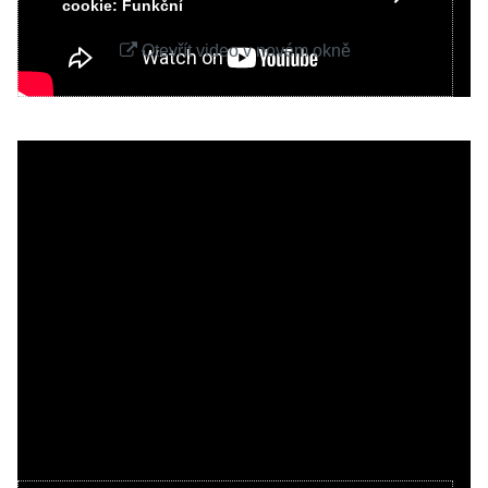
cookie: Funkční
Otevřít video v novém okně