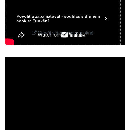
Povolit jednou
Povolit a zapamatovat - souhlas s druhem
cookie: Funkční
Otevřít video v novém okně