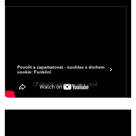
Videa Youtube jsou blokovány Volbami
soukromí
Přejete si načíst Youtube video?
Povolit jednou
Povolit a zapamatovat - souhlas s druhem
cookie: Funkční
Otevřít video v novém okně