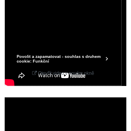
Videa Youtube jsou blokovány Volbami
soukromí
Přejete si načíst Youtube video?
Povolit jednou
Povolit a zapamatovat - souhlas s druhem
cookie: Funkční
Otevřít video v novém okně