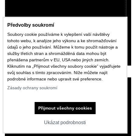
Přejete si načíst Youtube video?
Povolit jednou
Předvolby soukromí
Soubory cookie používáme k vylepšení vaší návštěvy
Povolit a zapamatovat - souhlas s druhem
cookie: Funkční
tohoto webu, k analýze jeho výkonu a ke shromažďování
údajů o jeho používání. Můžeme k tomu použít nástroje a
Otevřít video v novém okně
služby třetích stran a shromážděná data mohou být
přenášena partnerům v EU, USA nebo jiných zemích.
Kliknutím na „Přijmout všechny soubory cookie“ vyjadřujete
svůj souhlas s tímto zpracováním. Níže můžete najít
podrobné informace nebo upravit své preference.
Zásady ochrany soukromí
Přijmout všechny cookies
Ukázat podrobnosti