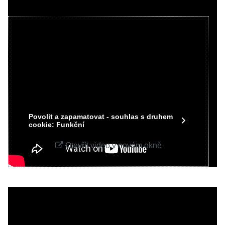
Videa Youtube jsou blokovány Volbami
soukromí
Přejete si načíst Youtube video?
Povolit jednou
Povolit a zapamatovat - souhlas s druhem
cookie: Funkční
Otevřít video v novém okně