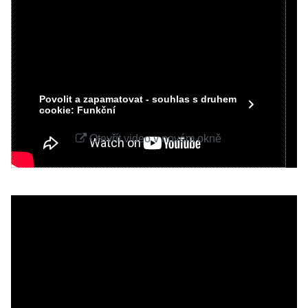
soukromí
Přejete si načíst Youtube video?
Povolit jednou
Povolit a zapamatovat - souhlas s druhem
cookie: Funkční
Otevřít video v novém okně