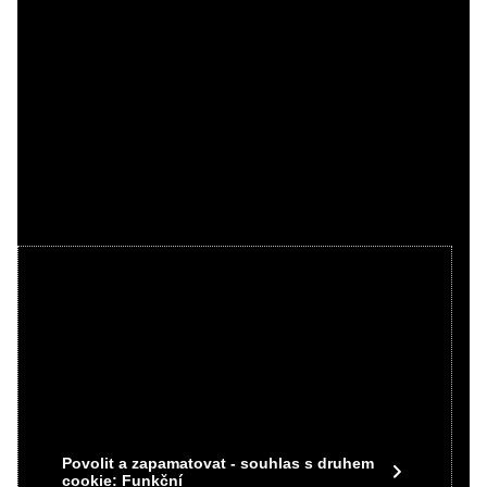
Videa Youtube jsou blokovány Volbami
soukromí
Přejete si načíst Youtube video?
Povolit jednou
Povolit a zapamatovat - souhlas s druhem
cookie: Funkční