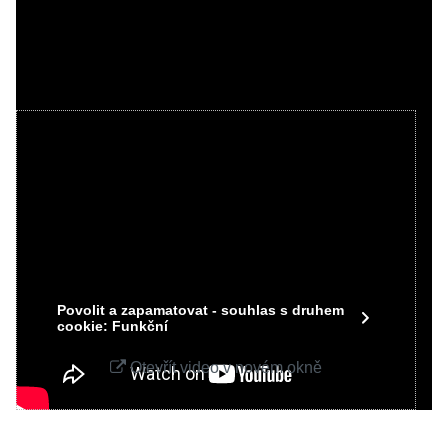
Videa Youtube jsou blokovány Volbami
soukromí
Přejete si načíst Youtube video?
Povolit jednou
Povolit a zapamatovat - souhlas s druhem
cookie: Funkční
Otevřít video v novém okně