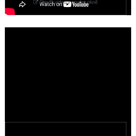
Otevřít video v novém okně
Videa Youtube jsou blokovány Volbami