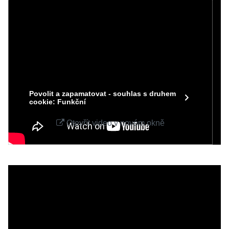
Videa Youtube jsou blokovány Volbami
soukromí
Přejete si načíst Youtube video?
Povolit jednou
Povolit a zapamatovat - souhlas s druhem
cookie: Funkční
Otevřít video v novém okně