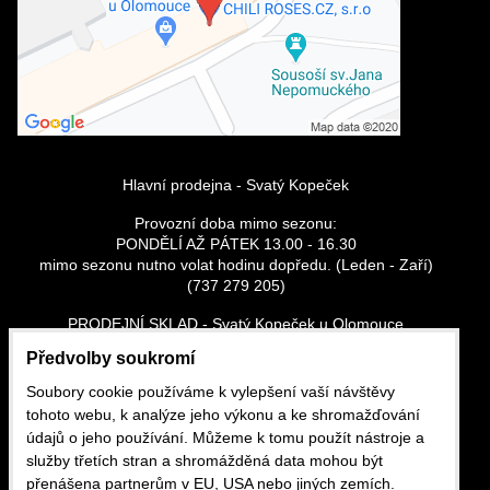
Povolit a zapamatovat - souhlas s
druhem cookie: Funkční
Hlavní prodejna - Svatý Kopeček
Provozní doba mimo sezonu:
PONDĚLÍ AŽ PÁTEK 13.00 - 16.30
mimo sezonu nutno volat hodinu dopředu. (Leden - Zaří)
(737 279 205)
PRODEJNÍ SKLAD - Svatý Kopeček u Olomouce
Vše skladem
Předvolby soukromí
Po - Pá: 13:00 - 16:30
So - Ne: dle tel. domluvy - (737 279 205)
Soubory cookie používáme k vylepšení vaší návštěvy
tohoto webu, k analýze jeho výkonu a ke shromažďování
CHILI ROSES.CZ, s.r.o. (Dříve Petr Růžička)
údajů o jeho používání. Můžeme k tomu použít nástroje a
Sadové náměstí 29/19
služby třetích stran a shromážděná data mohou být
Olomouc, Svatý kopeček
přenášena partnerům v EU, USA nebo jiných zemích.
tel.: 737 279 205 e-mail: pyro-ruzicka@seznam.cz