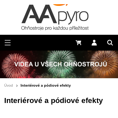
Hledat
Menu
0 Kč
Přihlásit s
Vyh
Úvod
Interiérové a pódiové efekty
Interiérové a pódiové efekty