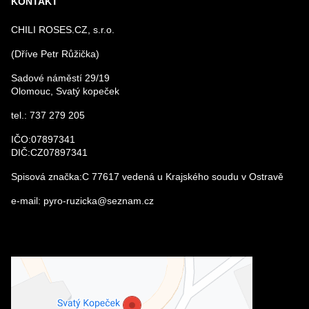
KONTAKT
CHILI ROSES.CZ, s.r.o.
(Dříve Petr Růžička)
Sadové náměstí 29/19
Olomouc, Svatý kopeček
tel.: 737 279 205
IČO:07897341
DIČ:CZ07897341
Spisová značka:C 77617 vedená u Krajského soudu v Ostravě
e-mail: pyro-ruzicka@seznam.cz
Externí obsah je blokován Volbami
soukromí
Přejete si načíst externí obsah?