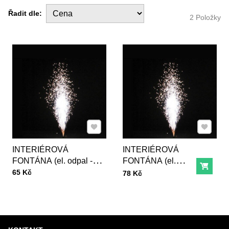
Řadit dle:
2
Položky
Přidat k Oblíbeným
Přidat k
INTERIÉROVÁ
INTERIÉROVÁ
FONTÁNA (el. odpal -
FONTÁNA (el.
Do ko
Cena s DPH
stříbrná) - 2m20s.
odpal - stříbrná) -
65 Kč
Cena s DPH
78 Kč
3m30s.