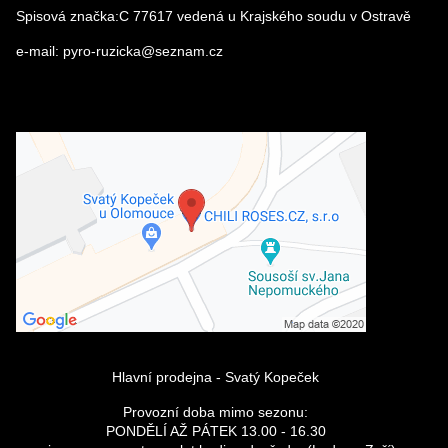
Spisová značka:C 77617 vedená u Krajského soudu v Ostravě
e-mail: pyro-ruzicka@seznam.cz
Odeslat
Externí obsah je blokován Volbami
soukromí
Přejete si načíst externí obsah?
Povolit a zapamatovat - souhlas s
druhem cookie: Funkční
Hlavní prodejna - Svatý Kopeček
Provozní doba mimo sezonu:
PONDĚLÍ AŽ PÁTEK 13.00 - 16.30