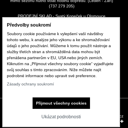
mimo sezonu nutno volat hodinu dopředu. (Leden - Zaří)
(737 279 205)
PRODEJNÍ SKLAD - Svatý Kopeček u Olomouce
Vše skladem
Předvolby soukromí
Po - Pá: 13:00 - 16:30
So - Ne: dle tel. domluvy - (737 279 205)
Soubory cookie používáme k vylepšení vaší návštěvy
tohoto webu, k analýze jeho výkonu a ke shromažďování
CHILI ROSES.CZ, s.r.o. (Dříve Petr Růžička)
údajů o jeho používání. Můžeme k tomu použít nástroje a
Sadové náměstí 29/19
služby třetích stran a shromážděná data mohou být
Olomouc, Svatý kopeček
přenášena partnerům v EU, USA nebo jiných zemích.
tel.: 737 279 205 e-mail: pyro-ruzicka@seznam.cz
Kliknutím na „Přijmout všechny soubory cookie“ vyjadřujete
svůj souhlas s tímto zpracováním. Níže můžete najít
podrobné informace nebo upravit své preference.
Zásady ochrany soukromí
Přijmout všechny cookies
Předvolby soukromí
Zásady ochrany soukromí
Vytvořeno systémem:
ByznysWeb.cz
Ukázat podrobnosti