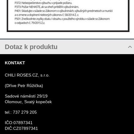
Dotaz k produktu
Nový dotaz k produktu
KONTAKT
JMÉNO
CHILI ROSES.CZ, s.r.o.
(Dříve Petr Růžička)
VÁŠ E-MAIL
Sadové náměstí 29/19
Olomouc, Svatý kopeček
VÁŠ DOTAZ K PRODUKTU
tel.: 737 279 205
IČO:07897341
DIČ:CZ07897341