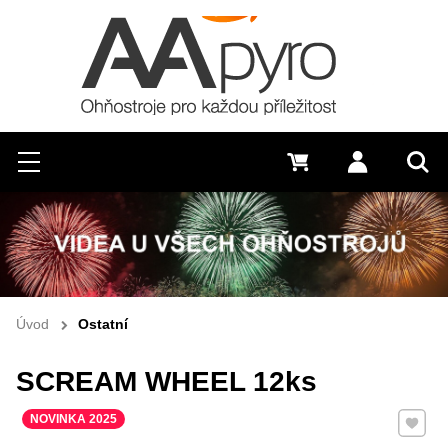
Hledat
Menu
0 Kč
Přihlásit s
Vyh
Úvod
Ostatní
SCREAM WHEEL 12ks
Přidat 
NOVINKA 2025