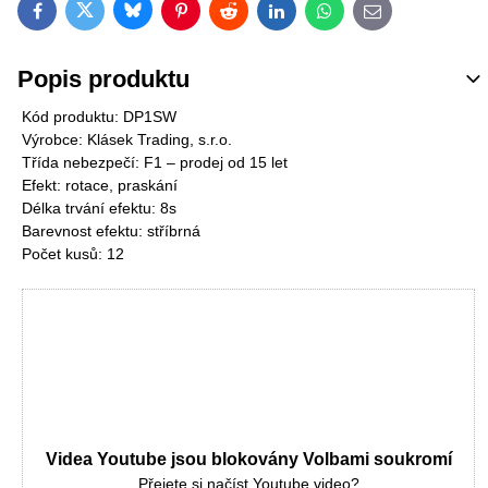
Bluesky
Twitter
Facebook
Pinterest
Reddit
LinkedIn
WhatsApp
E-mail
Popis produktu
Kód produktu: DP1SW
Výrobce: Klásek Trading, s.r.o.
Třída nebezpečí: F1 – prodej od 15 let
Efekt: rotace, praskání
Délka trvání efektu: 8s
Barevnost efektu: stříbrná
Počet kusů: 12
Videa Youtube jsou blokovány Volbami soukromí
Přejete si načíst Youtube video?