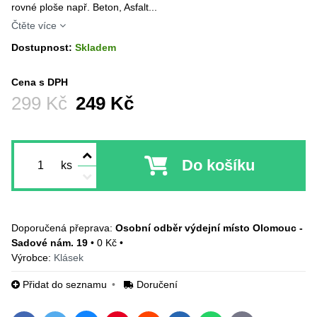
rovné ploše např. Beton, Asfalt...
Čtěte více
Dostupnost:
Skladem
Cena s DPH
Před slevou:
299 Kč
249 Kč
Do košíku
ks
Osobní odběr výdejní místo Olomouc -
Sadové nám. 19
•
0 Kč
•
Výrobce:
Klásek
Přidat do seznamu
Doručení