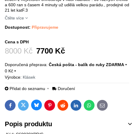
a 600 ran s časem 4 minuty už udělá velkou parádu., prodejné od
21 let katF.3
Čtěte více
Dostupnost:
Připravujeme
Cena s DPH
Před slevou:
8000 Kč
7700 Kč
Česká pošta - balík do ruky ZDARMA
•
0 Kč
•
Výrobce:
Klásek
Přidat do seznamu
Doručení
Bluesky
Twitter
Facebook
Pinterest
Reddit
LinkedIn
WhatsApp
E-mail
Popis produktu