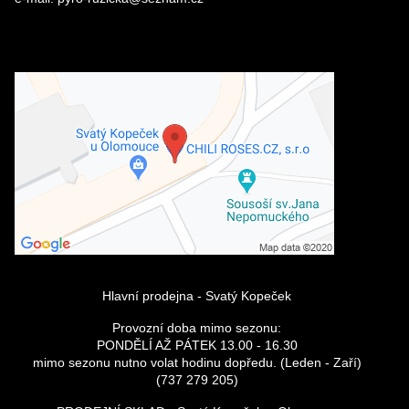
Odeslat
Externí obsah je blokován Volbami
soukromí
Přejete si načíst externí obsah?
Povolit a zapamatovat - souhlas s
druhem cookie: Funkční
Hlavní prodejna - Svatý Kopeček
Provozní doba mimo sezonu:
PONDĚLÍ AŽ PÁTEK 13.00 - 16.30
mimo sezonu nutno volat hodinu dopředu. (Leden - Zaří)
(737 279 205)