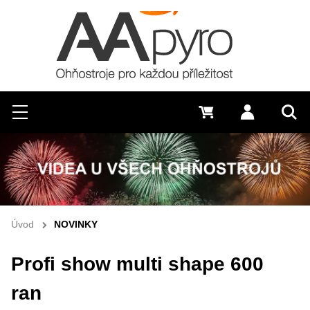
Hledat
Menu
0 Kč
Přihlásit s
Vyh
Úvod
NOVINKY
Profi show multi shape 600
ran