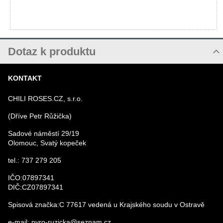
Dotaz k produktu
Nový dotaz k produktu
KONTAKT
JMÉNO
CHILI ROSES.CZ, s.r.o.
(Dříve Petr Růžička)
VÁŠ E-MAIL
Sadové náměstí 29/19
Olomouc, Svatý kopeček
VÁŠ DOTAZ K PRODUKTU
tel.: 737 279 205
IČO:07897341
DIČ:CZ07897341
Spisová značka:C 77617 vedená u Krajského soudu v Ostravě
e-mail: pyro-ruzicka@seznam.cz