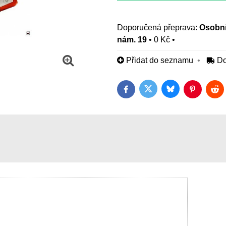
Osobní
nám. 19
•
0 Kč
•
Přidat do seznamu
Do
Bluesky
Twitter
Facebook
Pinterest
Red