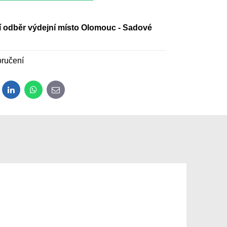
 odběr výdejní místo Olomouc - Sadové
ručení
dit
LinkedIn
WhatsApp
E-mail