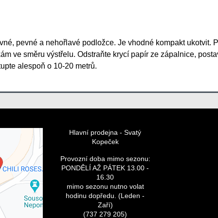
vné, pevné a nehořlavé podložce. Je vhodné kompakt ukotvit. P
 ve směru výstřelu. Odstraňte krycí papír ze zápalnice, postav
tupte alespoň o 10-20 metrů.
Hlavní prodejna - Svatý
Kopeček
bsah je
 Volbami
Provozní doba mimo sezonu:
romí
PONDĚLÍ AŽ PÁTEK 13.00 -
číst externí
16.30
h?
mimo sezonu nutno volat
hodinu dopředu. (Leden -
Zaří)
(737 279 205)
vat -