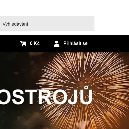
edat
0 Kč
Přihlásit se