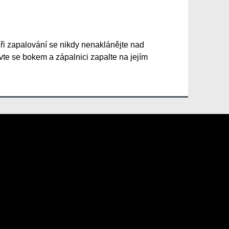
ři zapalování se nikdy nenaklánějte nad
te se bokem a zápalnici zapalte na jejím