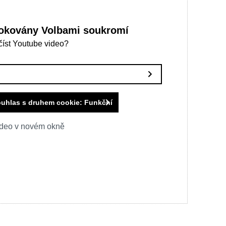
lokovány Volbami soukromí
ačíst Youtube video?
souhlas s druhem cookie: Funkční
video v novém okně