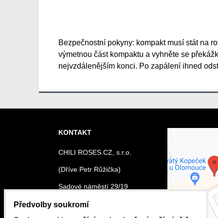
Bezpečnostní pokyny: kompakt musí stát na ro
výmetnou část kompaktu a vyhněte se překážkám
nejvzdálenějším konci. Po zapálení ihned ods
KONTAKT
Externí o
CHILI ROSES.CZ, s.r.o.
blokován
souk
(Dříve Petr Růžička)
Přejete si na
obsa
Sadové náměstí 29/19
Olomouc, Svatý kopeček
Předvolby soukromí
Povolit a
tel.: 737 279 205
zapamato