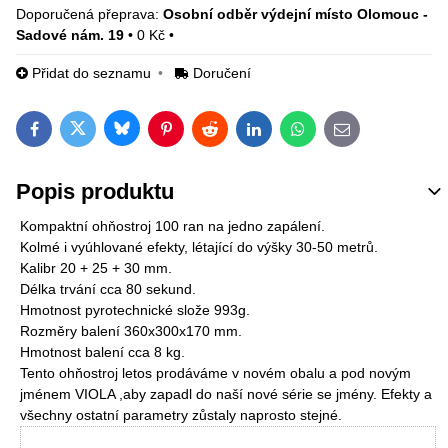
Osobní odběr výdejní místo Olomouc -
Sadové nám. 19
•
0 Kč
•
Přidat do seznamu
Doručení
Bluesky
Twitter
Facebook
Pinterest
Reddit
LinkedIn
WhatsApp
E-mail
Popis produktu
Kompaktní ohňostroj 100 ran na jedno zapálení.
Kolmé i vyúhlované efekty, létající do výšky 30-50 metrů.
Kalibr 20 + 25 + 30 mm.
Délka trvání cca 80 sekund.
Hmotnost pyrotechnické slože 993g.
Rozměry balení 360x300x170 mm.
Hmotnost balení cca 8 kg.
Tento ohňostroj letos prodáváme v novém obalu a pod novým
jménem VIOLA ,aby zapadl do naší nové série se jmény. Efekty a
všechny ostatní parametry zůstaly naprosto stejné.