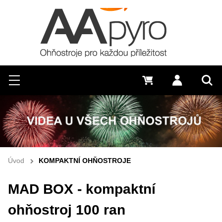
Hledat
Menu
0 Kč
Přihlásit s
Vyh
Úvod
KOMPAKTNÍ OHŇOSTROJE
MAD BOX - kompaktní
ohňostroj 100 ran