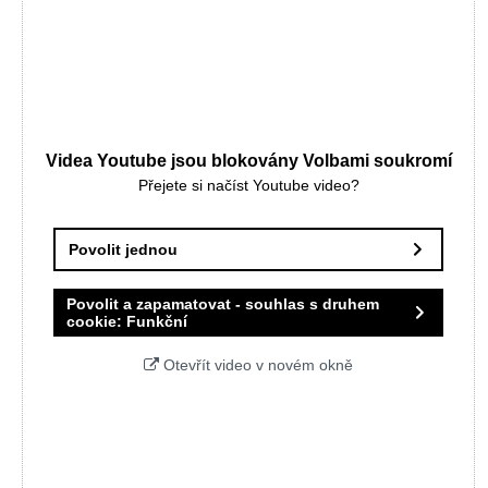
Videa Youtube jsou blokovány Volbami soukromí
Přejete si načíst Youtube video?
Povolit jednou
Povolit a zapamatovat - souhlas s druhem
cookie: Funkční
Otevřít video v novém okně