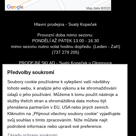
Hlavní prodejna - Svatý Kopeček
Provozní doba mimo sezonu:
PONDĚLÍ AŽ PÁTEK 13.00 - 16.30
mimo sezonu nutno volat hodinu dopředu. (Leden - Zaří)
(737 279 205)
PRODEJNÍ SKLAD - Svatý Kopeček u Olomouce
Vše skladem
Předvolby soukromí
Po - Pá: 13:00 - 16:30
So - Ne: dle tel. domluvy - (737 279 205)
Soubory cookie používáme k vylepšení vaší návštěvy
tohoto webu, k analýze jeho výkonu a ke shromažďování
CHILI ROSES.CZ, s.r.o. (Dříve Petr Růžička)
údajů o jeho používání. Můžeme k tomu použít nástroje a
Sadové náměstí 29/19
služby třetích stran a shromážděná data mohou být
Olomouc, Svatý kopeček
přenášena partnerům v EU, USA nebo jiných zemích.
tel.: 737 279 205 e-mail: pyro-ruzicka@seznam.cz
Kliknutím na „Přijmout všechny soubory cookie“ vyjadřujete
svůj souhlas s tímto zpracováním. Níže můžete najít
podrobné informace nebo upravit své preference.
Zásady ochrany soukromí