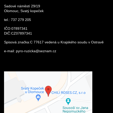
Sadové náměstí 29/19
Olomouc, Svatý kopeček
VÁŠ DOTAZ K PRODUKTU
tel.: 737 279 205
IČO:07897341
DIČ:CZ07897341
Spisová značka:C 77617 vedená u Krajského soudu v Ostravě
e-mail: pyro-ruzicka@seznam.cz
Odeslat
Externí obsah je blokován Volbami
soukromí
Přejete si načíst externí obsah?
Povolit a zapamatovat - souhlas s
druhem cookie: Funkční