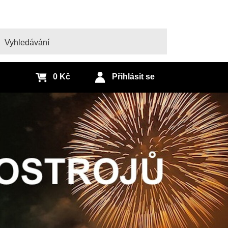
edat
0 Kč
Přihlásit se