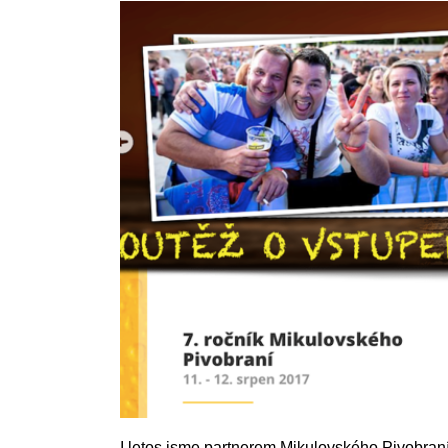
I letos jsme partnerem Mikulovského Pivobran