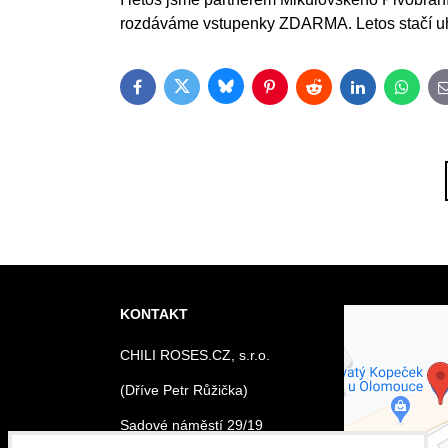
rozdáváme vstupenky ZDARMA. Letos stačí uh
Bluesky
Twitter
Facebook
Pinterest
Reddit
LinkedIn
Whats
KONTAKT
Externí o
CHILI ROSES.CZ, s.r.o.
blokován
souk
(Dříve Petr Růžička)
Přejete si na
obsa
Sadové náměstí 29/19
Olomouc, Svatý kopeček