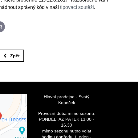
ádnout správný kód v naší
tipovací soutěži
.
App
E-mail
Zpět
Hlavní prodejna - Svatý
Kopeček
bsah je
 Volbami
Provozní doba mimo sezonu:
romí
PONDĚLÍ AŽ PÁTEK 13.00 -
číst externí
16.30
h?
mimo sezonu nutno volat
hodinu dopředu. (Leden -