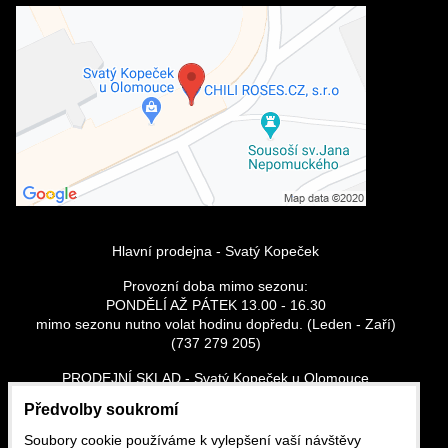
Externí obsah je blokován Volbami
soukromí
Přejete si načíst externí obsah?
Povolit a zapamatovat - souhlas s
druhem cookie: Funkční
Hlavní prodejna - Svatý Kopeček
Provozní doba mimo sezonu:
PONDĚLÍ AŽ PÁTEK 13.00 - 16.30
mimo sezonu nutno volat hodinu dopředu. (Leden - Zaří)
(737 279 205)
PRODEJNÍ SKLAD - Svatý Kopeček u Olomouce
Vše skladem
Předvolby soukromí
Po - Pá: 13:00 - 16:30
So - Ne: dle tel. domluvy - (737 279 205)
Soubory cookie používáme k vylepšení vaší návštěvy