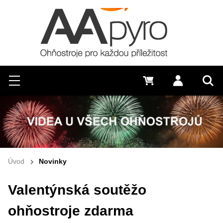
Hledat
Menu
0 Kč
Přihlásit s
Vyh
Úvod
Novinky
Valentýnská soutěžo
ohňostroje zdarma