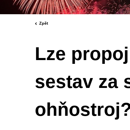
Zpět
Lze propoj
sestav za 
ohňostroj