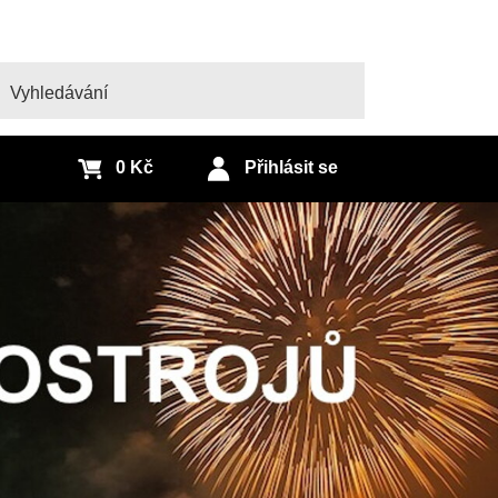
edat
0 Kč
Přihlásit se