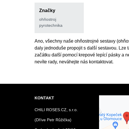
Značky
ohňostroj
pyrotechnika
Ano, všechny naše ohňostrojné sestavy (ohňost
daly jednoduše propojit s další sestavou. Lze
začátku další pomocí krepové lepící pásky a n
nevíte rady, neváhejte nás kontaktovat.
KONTAKT
Externí o
CHILI ROSES.CZ, s.r.o.
blokován
souk
(Dříve Petr Růžička)
Přejete si na
obsa