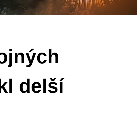
rojných
l delší