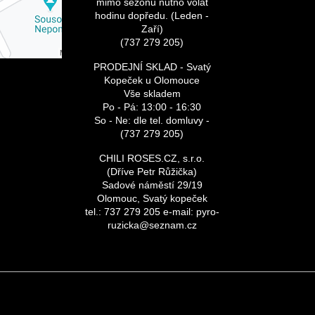
mimo sezonu nutno volat
hodinu dopředu. (Leden -
Zaří)
(737 279 205)
vat -
s
ookie:
PRODEJNÍ SKLAD - Svatý
Kopeček u Olomouce
Vše skladem
Po - Pá: 13:00 - 16:30
So - Ne: dle tel. domluvy -
(737 279 205)
CHILI ROSES.CZ, s.r.o.
(Dříve Petr Růžička)
Sadové náměstí 29/19
Olomouc, Svatý kopeček
tel.: 737 279 205 e-mail: pyro-
ruzicka@seznam.cz