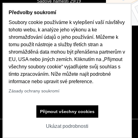
Sadové náměstí 29/19
Olomouc, Svatý kopeček
Předvolby soukromí
Povolit a
tel.: 737 279 205
zapamato
Soubory cookie používáme k vylepšení vaší návštěvy
souhlas 
IČO:07897341
druhem c
tohoto webu, k analýze jeho výkonu a ke
DIČ:CZ07897341
Funkční
shromažďování údajů o jeho používání. Můžeme k
tomu použít nástroje a služby třetích stran a
Spisová značka:C 77617
vedená u Krajského soudu v
shromážděná data mohou být přenášena partnerům v
Ostravě
EU, USA nebo jiných zemích. Kliknutím na „Přijmout
všechny soubory cookie“ vyjadřujete svůj souhlas s
e-mail: pyro-
ruzicka@seznam.cz
tímto zpracováním. Níže můžete najít podrobné
informace nebo upravit své preference.
Zásady ochrany soukromí
Přijmout všechny cookies
Ukázat podrobnosti
Předvolby soukromí
Zásady ochrany soukromí