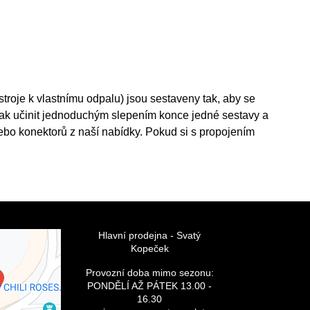
roje k vlastnímu odpalu) jsou sestaveny tak, aby se
 tak učinit jednoduchým slepením konce jedné sestavy a
ebo konektorů z naší nabídky. Pokud si s propojením
Hlavní prodejna - Svatý
Kopeček
bsah je
 Volbami
Provozní doba mimo sezonu:
romí
PONDĚLÍ AŽ PÁTEK 13.00 -
číst externí
16.30
h?