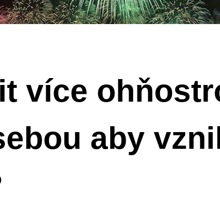
it více ohňost
sebou aby vznik
?